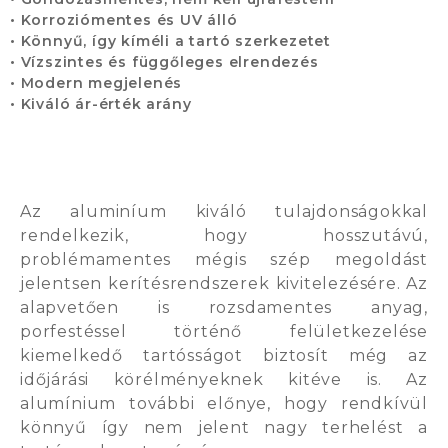
• Korroziómentes és UV álló
• Könnyű, így kíméli a tartó szerkezetet
• Vízszintes és függőleges elrendezés
• Modern megjelenés
• Kiváló ár-érték arány
Az aluminíum kiváló tulajdonságokkal
rendelkezik, hogy hosszutávú,
problémamentes mégis szép megoldást
jelentsen kerítésrendszerek kivitelezésére. Az
alapvetően is rozsdamentes anyag,
porfestéssel történő felületkezelése
kiemelkedő tartósságot biztosít még az
időjárási körélményeknek kitéve is. Az
alumínium további előnye, hogy rendkívül
könnyű így nem jelent nagy terhelést a