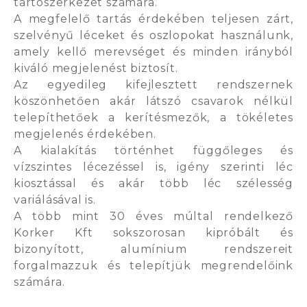
tartószerkezet számára.
A megfelelő tartás érdekében teljesen zárt,
szelvényű léceket és oszlopokat használunk,
amely kellő merevséget és minden irányból
kiváló megjelenést biztosít.
Az egyedileg kifejlesztett rendszernek
köszönhetően akár látszó csavarok nélkül
telepíthetőek a kerítésmezők, a tökéletes
megjelenés érdekében.
A kialakítás történhet függőleges és
vízszintes lécezéssel is, igény szerinti léc
kiosztással és akár több léc szélesség
variálásával is.
A több mint 30 éves múltal rendelkező
Korker Kft sokszorosan kipróbált és
bizonyított, alumínium rendszereit
forgalmazzuk és telepítjük megrendelőink
számára.