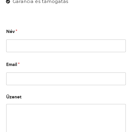
Garancia és támogatás
Név
*
Email
*
Üzenet