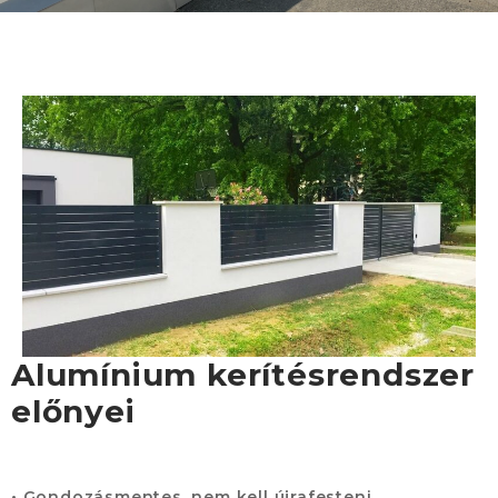
Alumínium kerítésrendszer
előnyei
• Gondozásmentes, nem kell újrafesteni