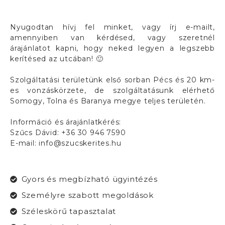
Nyugodtan hívj fel minket, vagy írj e-mailt,
amennyiben van kérdésed, vagy szeretnél
árajánlatot kapni, hogy neked legyen a legszebb
kerítésed az utcában! 🙂
Szolgáltatási területünk első sorban Pécs és 20 km-
es vonzáskörzete, de szolgáltatásunk elérhető
Somogy, Tolna és Baranya megye teljes területén.
Információ és árajánlatkérés:
Szűcs Dávid: +36 30 946 7590
E-mail: info@szucskerites.hu
Gyors és megbízható ügyintézés
Személyre szabott megoldások
Széleskörű tapasztalat